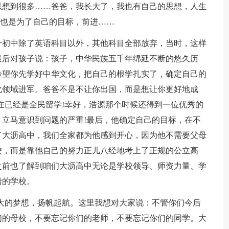
以想到很多……爸爸，我长大了，我也有自己的思想，人生
我也是为了自己的目标，前进……
个初中除了英语科目以外，其他科目全部放弃，当时，这样
最后对孩子说：孩子，中华民族五千年绵延不断的悠久历
希望你先学好中华文化，把自己的根学扎实了，确定自己的
化领域进军。爸爸不是不让你出国，而是想让你更好地成
在已经是全民留学!幸好，浩源那个时候还得到一位优秀的
立马意识到问题的严重!最后，他确定自己的目标，在不
了大沥高中，我们全家都为他感到开心，因为他不需要父母
校，而是靠他自己的努力正儿八经地考上了正规的公立高
之前也了解到咱们大沥高中无论是学校领导、师资力量、学
错的学校。
大的梦想，扬帆起航。这里我想对大家说：不管你们今后
们的母校，不要忘记你们的老师，不要忘记你们的同学。大