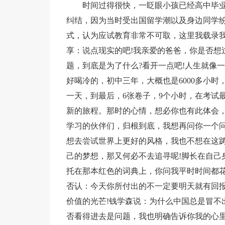
时间过得很快，一眨眼小孩已经高中毕
纠结，因为当时受出国留学潮以及身边同学
式，认为应试教育非常不可取，这里我载录
享：说点现实的吧!我亲爱的爸爸，你是否想
题，到底是为了什么?看开一点吧!人生就像
好喝冷的，初中三年，大概也是6000多小时
一天，到最后，6张卷子，9个小时，在考试最
新的旅程。那时的心情，想必你也有此体会，
学习的伙伴们，归根到底，我想再问你一个问
想去尝试世界上更好的风格，我也不想在这
己的梦想，那又何必不去追寻呢!脚长在自己
托在那本红色的词典上，你问我平时时间都花
否认：今天你所付出的不一定要明天就有回
价值的光芒!钱学森说：为什么中国总是冒不出
否看得进去是问题，我也明确告诉你我的心里话