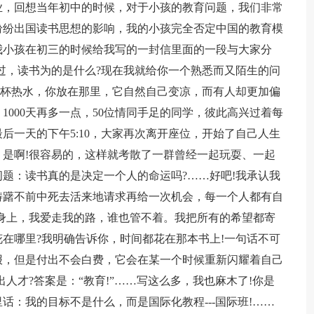
业，回想当年初中的时候，对于小孩的教育问题，我们非常
纷纷出国读书思想的影响，我的小孩完全否定中国的教育模
我小孩在初三的时候给我写的一封信里面的一段与大家分
过，读书为的是什么?现在我就给你一个熟悉而又陌生的问
一杯热水，你放在那里，它自然自己变凉，而有人却更加偏
，1000天再多一点，50位情同手足的同学，彼此高兴过着每
后一天的下午5:10，大家再次离开座位，开始了自己人生
是啊!很容易的，这样就考散了一群曾经一起玩耍、一起
题：读书真的是决定一个人的命运吗?……好吧!我承认我
踌躇不前中死去活来地请求再给一次机会，每一个人都有自
身上，我爱走我的路，谁也管不着。我把所有的希望都寄
在哪里?我明确告诉你，时间都花在那本书上!一句话不可
报，但是付出不会白费，它会在某一个时候重新闪耀着自己
人才?答案是：“教育!”……写这么多，我也麻木了!你是
：我的目标不是什么，而是国际化教程---国际班!……