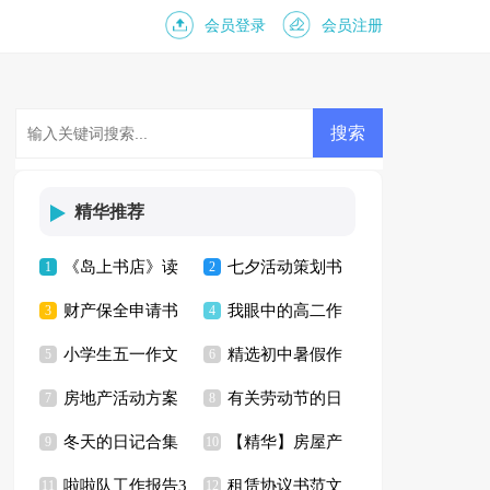
会员登录
会员注册
精华推荐
《岛上书店》读
七夕活动策划书
1
2
财产保全申请书
我眼中的高二作
书心得(15篇)
3
4
小学生五一作文
精选初中暑假作
范文汇总七篇
5
文
6
房地产活动方案
有关劳动节的日
600字10篇
7
文锦集八篇
8
冬天的日记合集
【精华】房屋产
15篇
9
记
10
啦啦队工作报告3
租赁协议书范文
15篇
11
权的协议书三篇
12