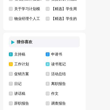
关于学习计划模
【精选】学生周
篇
13
汇总6篇
14
物业经理个人工
【精选】学生的
板集合九篇
15
记模板锦集八篇
16
作计划
实习报告模板汇编9
篇
猜你喜欢
主持稿
申请书
1
2
工作计划
读书笔记
3
4
促销方案
活动总结
5
6
日记
离职报告
7
8
讲话稿
作文
9
10
辞职报告
调查报告
11
12