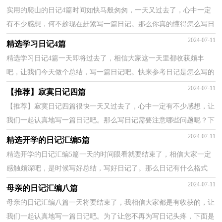
实用的爬山的日记4篇时间如快马般匆匆，一天又过去了，心中一定
有不少感想，何不趁现在赶紧写一篇日记。那么你真的懂得怎么写日
记吗？下面是小编为大家整理的爬山的日记4篇，仅供参考...
2024-07-11
精选学习日记4篇
精选学习日记4篇一天即将过去了，相信大家这一天里都收获颇丰
吧，让我们今天做个总结，写一篇日记吧。快来参考日记是怎么写的
吧，以下是小编精心整理的学习日记4篇，欢迎阅读，希望大家...
2024-07-11
【推荐】寂寞日记四篇
【推荐】寂寞日记四篇很快一天又过去了，心中一定有不少感想，让
我们一起认真地写一篇日记吧。那么写日记需要注意哪些问题呢？下
面是小编为大家整理的寂寞日记4篇，仅供参考，大家一...
2024-07-11
精选开学的日记汇编5篇
精选开学的日记汇编5篇一天的时间眼看就要结束了，相信大家一定
感触颇深吧，是时候写好总结，写好日记了。那么日记有什么格式
呢？以下是小编帮大家整理的开学的日记5篇，仅供参考，大家...
2024-07-11
母亲的日记汇编八篇
母亲的日记汇编八篇一天将要结束了，我相信大家都是有收获的，让
我们一起认真地写一篇日记吧。为了让您不再为写日记头疼，下面是