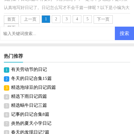
认真地写好日记了。日记怎么写才不会千篇一律呢？以下是小编为大
家整理的我的童年日记9篇，欢迎大家借鉴与参考，希望对...
1
2
3
4
5
首页
上一页
下一页
尾页
热门推荐
有关劳动节的日记
1
冬天的日记合集15篇
2
精选泡绿豆的日记四篇
3
精选下雨日记四篇
4
精选蜗牛日记三篇
5
记事的日记合集8篇
6
炎热的夏天小学日记
7
春天的发现日记7篇
8