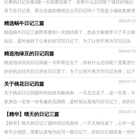
记事的日记合集8篇一天就要结束了，你有什么总结呢？请好好地记
录下在日记里。那么你真的懂得怎么写日记吗？下面是小编收集整理
的记事的日记8篇，仅供参考，希望能够帮助到大家。记事...
2024-07-11
精选蜗牛日记三篇
精选蜗牛日记三篇即将要到一天的结尾了，想必大家都学习了不少新
知识，是时候静下心来好好写写日记了。为了让您不再为写日记头
疼，下面是小编为大家整理的蜗牛日记3篇，仅供参考，大...
2024-07-11
精选泡绿豆的日记四篇
精选泡绿豆的日记四篇一天即将过去了，你有什么总结呢？需要进行
好好的总结并且记录在日记里了。为了让您不再为写日记头疼，以下
是小编帮大家整理的泡绿豆的日记4篇，供大家参考借...
2024-07-11
关于桃花日记四篇
关于桃花日记四篇时间如快马般匆匆，一天又过去了，这一天里，大
家身边一定有一些有趣的见闻吧，是时候认真地写好日记了。好的日
记都具备一些什么特点呢？下面是小编整理的桃花日记4...
2024-07-11
【精华】晴天的日记三篇
【精华】晴天的日记三篇时间过得真快，一天又将结束了，心中一定
有不少感想，需要认真地为此写一篇日记了。好的日记都具备一些什