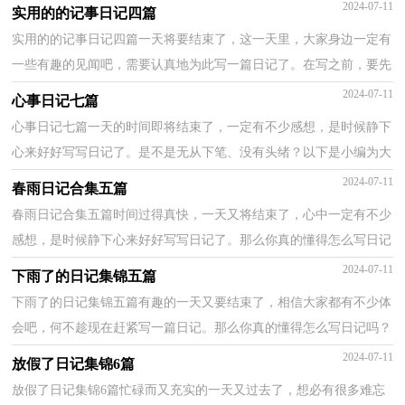
么特点呢？以下是小编精心整理的晴天的日记3篇，希望...
2024-07-11
实用的的记事日记四篇
实用的的记事日记四篇一天将要结束了，这一天里，大家身边一定有
一些有趣的见闻吧，需要认真地为此写一篇日记了。在写之前，要先
考虑好内容和结构喔！以下是小编为大家整理的的记事日...
2024-07-11
心事日记七篇
心事日记七篇一天的时间即将结束了，一定有不少感想，是时候静下
心来好好写写日记了。是不是无从下笔、没有头绪？以下是小编为大
家收集的心事日记7篇，欢迎大家借鉴与参考，希望对大...
2024-07-11
春雨日记合集五篇
春雨日记合集五篇时间过得真快，一天又将结束了，心中一定有不少
感想，是时候静下心来好好写写日记了。那么你真的懂得怎么写日记
吗？以下是小编整理的春雨日记5篇，希望能够帮助到大...
2024-07-11
下雨了的日记集锦五篇
下雨了的日记集锦五篇有趣的一天又要结束了，相信大家都有不少体
会吧，何不趁现在赶紧写一篇日记。那么你真的懂得怎么写日记吗？
以下是小编为大家整理的下雨了的日记5篇，希望对大...
2024-07-11
放假了日记集锦6篇
放假了日记集锦6篇忙碌而又充实的一天又过去了，想必有很多难忘