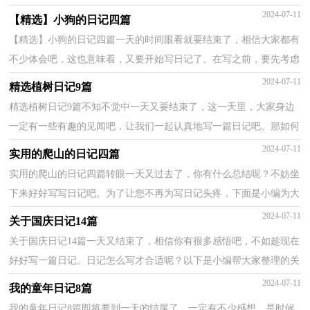
小编整理的母亲的日记8篇，欢迎阅读，希望大家能够喜...
2024-07-11
【精选】小狗的日记四篇
【精选】小狗的日记四篇一天的时间眼看就要结束了，相信大家都有
不少体会吧，这也意味着，又要开始写日记了。在写之前，要先考虑
好内容和结构喔！以下是小编为大家收集的小狗的日记4...
2024-07-11
精选植树日记9篇
精选植树日记9篇不知不觉中一天又要结束了，这一天里，大家身边
一定有一些有趣的见闻吧，让我们一起认真地写一篇日记吧。那如何
写一篇漂亮的日记呢？下面是小编整理的植树日记10篇，...
2024-07-11
实用的爬山的日记四篇
实用的爬山的日记四篇转眼一天又过去了，你有什么总结呢？不妨坐
下来好好写写日记吧。为了让您不再为写日记头疼，下面是小编为大
家收集的爬山的日记4篇，欢迎阅读与收藏。爬山的日...
2024-07-11
关于国庆日记14篇
关于国庆日记14篇一天又结束了，相信你有很多感悟吧，不如趁现在
好好写一篇日记。日记怎么写才合适呢？以下是小编帮大家整理的关
于国庆日记，希望对大家有所帮助。 关于国庆日记...
2024-07-11
我的童年日记8篇
我的童年日记8篇即将要到一天的结尾了，一定有不少感想，是时候